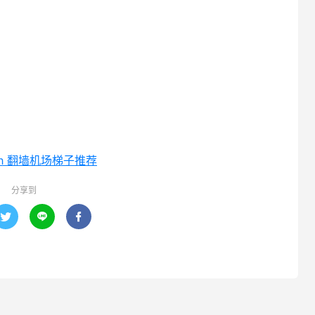
ash 翻墙机场梯子推荐
分享到


