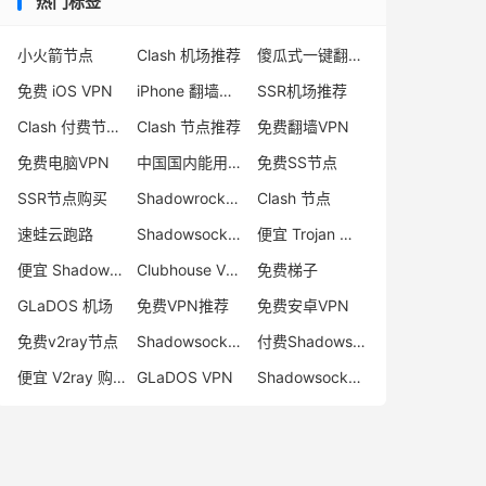
热门标签
小火箭节点
Clash 机场推荐
傻瓜式一键翻墙VPN客户端
免费 iOS VPN
iPhone 翻墙代理软件
SSR机场推荐
Clash 付费节点购买
Clash 节点推荐
免费翻墙VPN
免费电脑VPN
中国国内能用的翻墙VPN推荐
免费SS节点
SSR节点购买
Shadowrocket 地址
Clash 节点
速蛙云跑路
Shadowsocks 付费节点
便宜 Trojan 购买
便宜 Shadowsocks 购买
Clubhouse VPN
免费梯子
GLaDOS 机场
免费VPN推荐
免费安卓VPN
免费v2ray节点
Shadowsocks 服务器
付费Shadowsocks推荐
便宜 V2ray 购买
GLaDOS VPN
Shadowsocks 节点哪里买