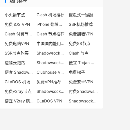
热门标签
小火箭节点
Clash 机场推荐
傻瓜式一键翻墙VPN客户端
免费 iOS VPN
iPhone 翻墙代理软件
SSR机场推荐
Clash 付费节点购买
Clash 节点推荐
免费翻墙VPN
免费电脑VPN
中国国内能用的翻墙VPN推荐
免费SS节点
SSR节点购买
Shadowrocket 地址
Clash 节点
速蛙云跑路
Shadowsocks 付费节点
便宜 Trojan 购买
便宜 Shadowsocks 购买
Clubhouse VPN
免费梯子
GLaDOS 机场
免费VPN推荐
免费安卓VPN
免费v2ray节点
Shadowsocks 服务器
付费Shadowsocks推荐
便宜 V2ray 购买
GLaDOS VPN
Shadowsocks 节点哪里买