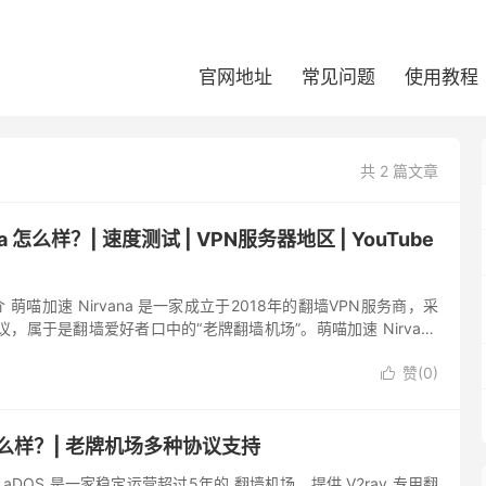
官网地址
常见问题
使用教程
共 2 篇文章
a 怎么样？| 速度测试 | VPN服务器地区 | YouTube
简介 萌喵加速 Nirvana 是一家成立于2018年的翻墙VPN服务商，采
墙协议，属于是翻墙爱好者口中的“老牌翻墙机场”。萌喵加速 Nirvana
接入，最低套餐仅支持年...
赞(
0
)

怎么样？| 老牌机场多种协议支持
GLaDOS 是一家稳定运营超过5年的 翻墙机场，提供 V2ray 专用翻