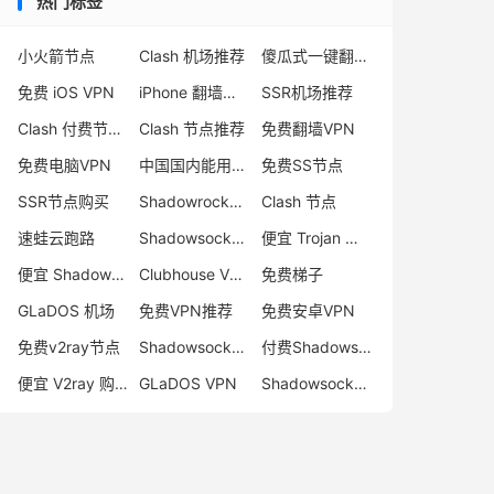
热门标签
小火箭节点
Clash 机场推荐
傻瓜式一键翻墙VPN客户端
免费 iOS VPN
iPhone 翻墙代理软件
SSR机场推荐
Clash 付费节点购买
Clash 节点推荐
免费翻墙VPN
免费电脑VPN
中国国内能用的翻墙VPN推荐
免费SS节点
SSR节点购买
Shadowrocket 地址
Clash 节点
速蛙云跑路
Shadowsocks 付费节点
便宜 Trojan 购买
便宜 Shadowsocks 购买
Clubhouse VPN
免费梯子
GLaDOS 机场
免费VPN推荐
免费安卓VPN
免费v2ray节点
Shadowsocks 服务器
付费Shadowsocks推荐
便宜 V2ray 购买
GLaDOS VPN
Shadowsocks 节点哪里买