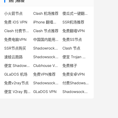
热门标签
小火箭节点
Clash 机场推荐
傻瓜式一键翻墙VPN客户端
免费 iOS VPN
iPhone 翻墙代理软件
SSR机场推荐
Clash 付费节点购买
Clash 节点推荐
免费翻墙VPN
免费电脑VPN
中国国内能用的翻墙VPN推荐
免费SS节点
SSR节点购买
Shadowrocket 地址
Clash 节点
速蛙云跑路
Shadowsocks 付费节点
便宜 Trojan 购买
便宜 Shadowsocks 购买
Clubhouse VPN
免费梯子
GLaDOS 机场
免费VPN推荐
免费安卓VPN
免费v2ray节点
Shadowsocks 服务器
付费Shadowsocks推荐
便宜 V2ray 购买
GLaDOS VPN
Shadowsocks 节点哪里买