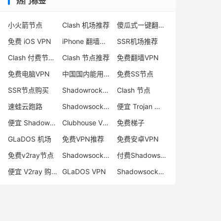
热门标签
小火箭节点
Clash 机场推荐
傻瓜式一键翻墙VPN客户端
免费 iOS VPN
iPhone 翻墙代理软件
SSR机场推荐
Clash 付费节点购买
Clash 节点推荐
免费翻墙VPN
免费电脑VPN
中国国内能用的翻墙VPN推荐
免费SS节点
SSR节点购买
Shadowrocket 地址
Clash 节点
速蛙云跑路
Shadowsocks 付费节点
便宜 Trojan 购买
便宜 Shadowsocks 购买
Clubhouse VPN
免费梯子
GLaDOS 机场
免费VPN推荐
免费安卓VPN
免费v2ray节点
Shadowsocks 服务器
付费Shadowsocks推荐
便宜 V2ray 购买
GLaDOS VPN
Shadowsocks 节点哪里买