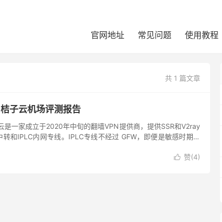
官网地址
常见问题
使用教程
共 1 篇文章
 桔子云机场评测报告
是一家成立于2020年中旬的翻墙VPN提供商，提供SSR和V2ray
转和IPLC内网专线。IPLC专线不经过 GFW，即便是敏感时期，
心被封锁。橘子云节点数量非常多。最低的套餐仅...
赞(
4
)
