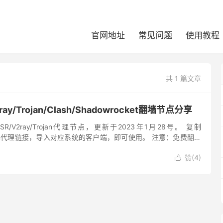
官网地址
常见问题
使用教程
共 1 篇文章
ray/Trojan/Clash/Shadowrocket翻墙节点分享
R/V2ray/Trojan代理节点，更新于2023年1月28号。 复制
/Trojan代理链接，导入对应系统的客户端，即可使用。 注意：免费翻墙
证可用性，如需稳定翻墙请购买...
赞(
4
)
