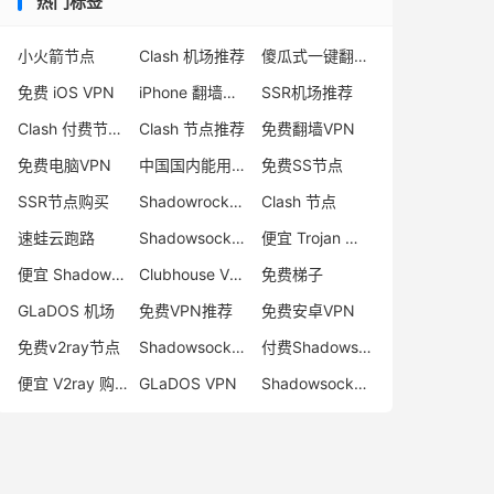
热门标签
小火箭节点
Clash 机场推荐
傻瓜式一键翻墙VPN客户端
免费 iOS VPN
iPhone 翻墙代理软件
SSR机场推荐
Clash 付费节点购买
Clash 节点推荐
免费翻墙VPN
免费电脑VPN
中国国内能用的翻墙VPN推荐
免费SS节点
SSR节点购买
Shadowrocket 地址
Clash 节点
速蛙云跑路
Shadowsocks 付费节点
便宜 Trojan 购买
便宜 Shadowsocks 购买
Clubhouse VPN
免费梯子
GLaDOS 机场
免费VPN推荐
免费安卓VPN
免费v2ray节点
Shadowsocks 服务器
付费Shadowsocks推荐
便宜 V2ray 购买
GLaDOS VPN
Shadowsocks 节点哪里买