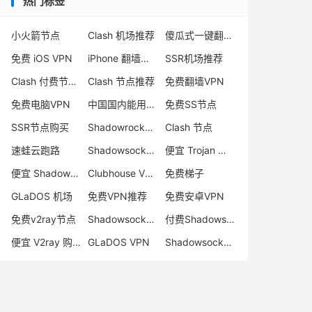
热门标签
小火箭节点
Clash 机场推荐
傻瓜式一键翻墙VPN客户端
免费 iOS VPN
iPhone 翻墙代理软件
SSR机场推荐
Clash 付费节点购买
Clash 节点推荐
免费翻墙VPN
免费电脑VPN
中国国内能用的翻墙VPN推荐
免费SS节点
SSR节点购买
Shadowrocket 地址
Clash 节点
速蛙云跑路
Shadowsocks 付费节点
便宜 Trojan 购买
便宜 Shadowsocks 购买
Clubhouse VPN
免费梯子
GLaDOS 机场
免费VPN推荐
免费安卓VPN
免费v2ray节点
Shadowsocks 服务器
付费Shadowsocks推荐
便宜 V2ray 购买
GLaDOS VPN
Shadowsocks 节点哪里买