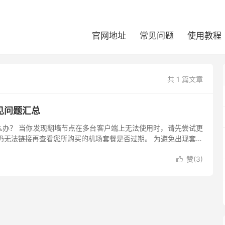
官网地址
常见问题
使用教程
共 1 篇文章
见问题汇总
么办？ 当你发现翻墙节点在多台客户端上无法使用时，请先尝试更
仍无法链接再查看您所购买的机场套餐是否过期。 为避免出现套餐
无法翻墙的情况出现，请保持邮件渠道畅通。 机场订阅链接也会出
赞(
3
)
