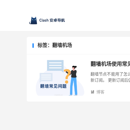
标签：翻墙机场
翻墙机场使用常
翻墙节点不能用了怎
新订阅。 更新订阅后
过期、节点失效进行
博客
现被...
