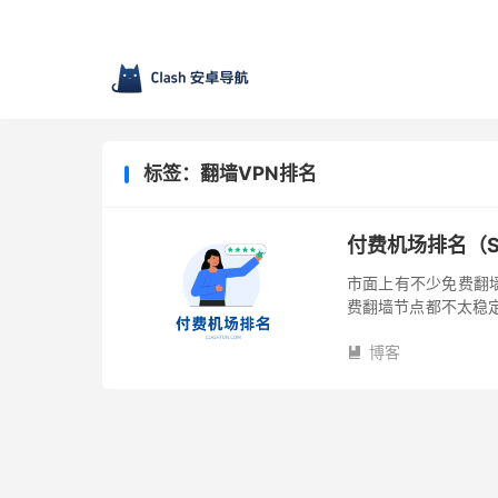
标签：翻墙VPN排名
付费机场排名（SS
市面上有不少免费翻
费翻墙节点都不太稳
于一些外贸工作者，
博客
海外归国留...
