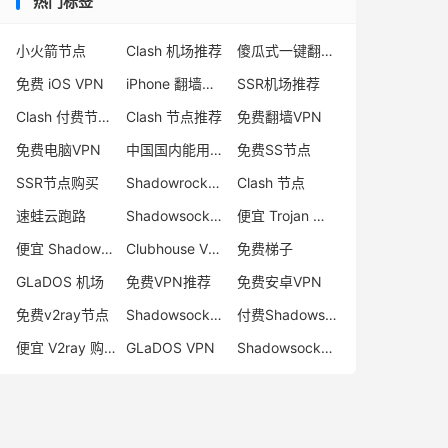
热门标签
小火箭节点
Clash 机场推荐
傻瓜式一键翻墙VPN客户端
免费 iOS VPN
iPhone 翻墙代理软件
SSR机场推荐
Clash 付费节点购买
Clash 节点推荐
免费翻墙VPN
免费电脑VPN
中国国内能用的翻墙VPN推荐
免费SS节点
SSR节点购买
Shadowrocket 地址
Clash 节点
速蛙云跑路
Shadowsocks 付费节点
便宜 Trojan 购买
便宜 Shadowsocks 购买
Clubhouse VPN
免费梯子
GLaDOS 机场
免费VPN推荐
免费安卓VPN
免费v2ray节点
Shadowsocks 服务器
付费Shadowsocks推荐
便宜 V2ray 购买
GLaDOS VPN
Shadowsocks 节点哪里买