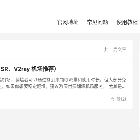
官网地址
常见问题
使用教程
共 1 篇文章
R、V2ray 机场推荐）
墙机场，翻墙者可以通过签到来领取流量和使用时长，但大部分免
定，如果你想要稳定翻墙，建议购买付费翻墙机场服务。 尤其是对
不稳定的翻墙线路可能导致无法和客户顺利沟通，影响成交量。对
赞(
2
)
