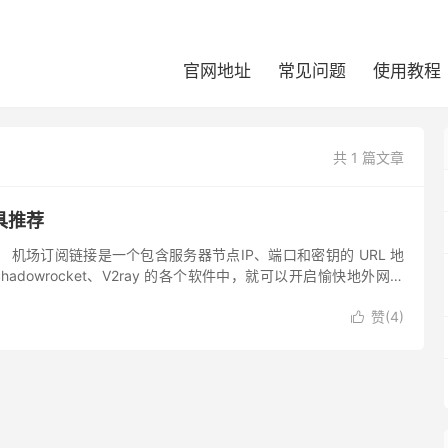
官网地址
常见问题
使用教程
共 1 篇文章
具推荐
 机场订阅链接是一个包含服务器节点IP、端口和密钥的 URL 地
Shadowrocket、V2ray 的各个软件中，就可以开启愉快地外网体
s://aliyun.w....
赞(
4
)
