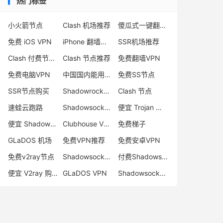
热门标签
小火箭节点
Clash 机场推荐
傻瓜式一键翻墙VPN客户端
免费 iOS VPN
iPhone 翻墙代理软件
SSR机场推荐
Clash 付费节点购买
Clash 节点推荐
免费翻墙VPN
免费电脑VPN
中国国内能用的翻墙VPN推荐
免费SS节点
SSR节点购买
Shadowrocket 地址
Clash 节点
速蛙云跑路
Shadowsocks 付费节点
便宜 Trojan 购买
便宜 Shadowsocks 购买
Clubhouse VPN
免费梯子
GLaDOS 机场
免费VPN推荐
免费安卓VPN
免费v2ray节点
Shadowsocks 服务器
付费Shadowsocks推荐
便宜 V2ray 购买
GLaDOS VPN
Shadowsocks 节点哪里买