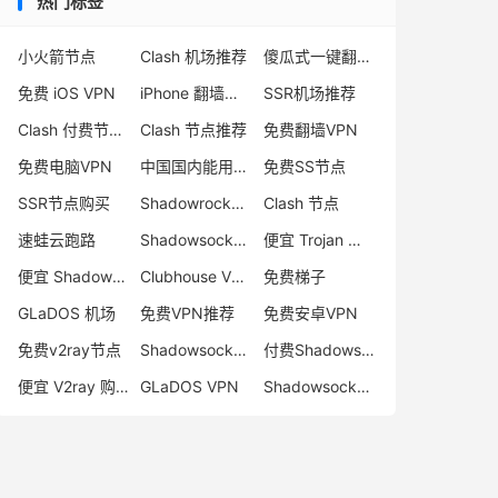
热门标签
小火箭节点
Clash 机场推荐
傻瓜式一键翻墙VPN客户端
免费 iOS VPN
iPhone 翻墙代理软件
SSR机场推荐
Clash 付费节点购买
Clash 节点推荐
免费翻墙VPN
免费电脑VPN
中国国内能用的翻墙VPN推荐
免费SS节点
SSR节点购买
Shadowrocket 地址
Clash 节点
速蛙云跑路
Shadowsocks 付费节点
便宜 Trojan 购买
便宜 Shadowsocks 购买
Clubhouse VPN
免费梯子
GLaDOS 机场
免费VPN推荐
免费安卓VPN
免费v2ray节点
Shadowsocks 服务器
付费Shadowsocks推荐
便宜 V2ray 购买
GLaDOS VPN
Shadowsocks 节点哪里买