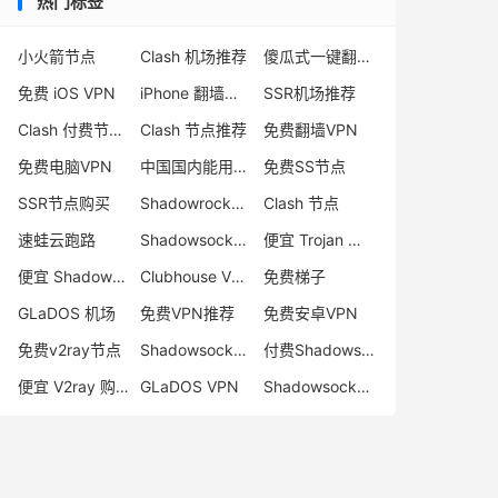
热门标签
小火箭节点
Clash 机场推荐
傻瓜式一键翻墙VPN客户端
免费 iOS VPN
iPhone 翻墙代理软件
SSR机场推荐
Clash 付费节点购买
Clash 节点推荐
免费翻墙VPN
免费电脑VPN
中国国内能用的翻墙VPN推荐
免费SS节点
SSR节点购买
Shadowrocket 地址
Clash 节点
速蛙云跑路
Shadowsocks 付费节点
便宜 Trojan 购买
便宜 Shadowsocks 购买
Clubhouse VPN
免费梯子
GLaDOS 机场
免费VPN推荐
免费安卓VPN
免费v2ray节点
Shadowsocks 服务器
付费Shadowsocks推荐
便宜 V2ray 购买
GLaDOS VPN
Shadowsocks 节点哪里买