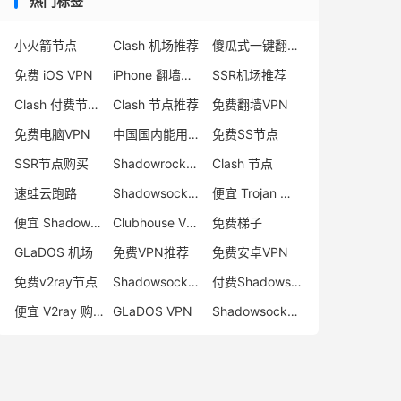
热门标签
小火箭节点
Clash 机场推荐
傻瓜式一键翻墙VPN客户端
免费 iOS VPN
iPhone 翻墙代理软件
SSR机场推荐
Clash 付费节点购买
Clash 节点推荐
免费翻墙VPN
免费电脑VPN
中国国内能用的翻墙VPN推荐
免费SS节点
SSR节点购买
Shadowrocket 地址
Clash 节点
速蛙云跑路
Shadowsocks 付费节点
便宜 Trojan 购买
便宜 Shadowsocks 购买
Clubhouse VPN
免费梯子
GLaDOS 机场
免费VPN推荐
免费安卓VPN
免费v2ray节点
Shadowsocks 服务器
付费Shadowsocks推荐
便宜 V2ray 购买
GLaDOS VPN
Shadowsocks 节点哪里买