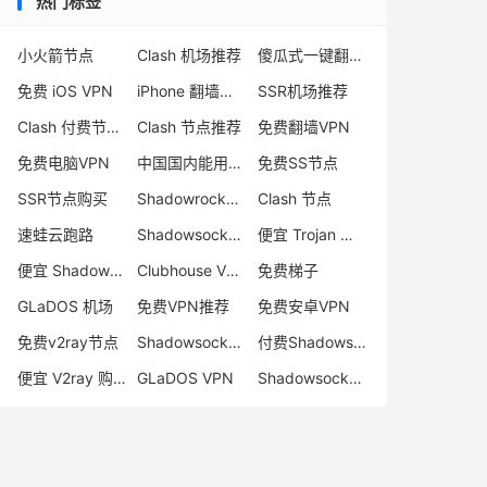
热门标签
小火箭节点
Clash 机场推荐
傻瓜式一键翻墙VPN客户端
免费 iOS VPN
iPhone 翻墙代理软件
SSR机场推荐
Clash 付费节点购买
Clash 节点推荐
免费翻墙VPN
免费电脑VPN
中国国内能用的翻墙VPN推荐
免费SS节点
SSR节点购买
Shadowrocket 地址
Clash 节点
速蛙云跑路
Shadowsocks 付费节点
便宜 Trojan 购买
便宜 Shadowsocks 购买
Clubhouse VPN
免费梯子
GLaDOS 机场
免费VPN推荐
免费安卓VPN
免费v2ray节点
Shadowsocks 服务器
付费Shadowsocks推荐
便宜 V2ray 购买
GLaDOS VPN
Shadowsocks 节点哪里买