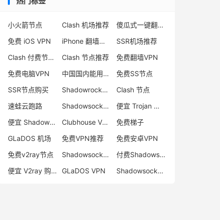
热门标签
小火箭节点
Clash 机场推荐
傻瓜式一键翻墙VPN客户端
免费 iOS VPN
iPhone 翻墙代理软件
SSR机场推荐
Clash 付费节点购买
Clash 节点推荐
免费翻墙VPN
免费电脑VPN
中国国内能用的翻墙VPN推荐
免费SS节点
SSR节点购买
Shadowrocket 地址
Clash 节点
速蛙云跑路
Shadowsocks 付费节点
便宜 Trojan 购买
便宜 Shadowsocks 购买
Clubhouse VPN
免费梯子
GLaDOS 机场
免费VPN推荐
免费安卓VPN
免费v2ray节点
Shadowsocks 服务器
付费Shadowsocks推荐
便宜 V2ray 购买
GLaDOS VPN
Shadowsocks 节点哪里买