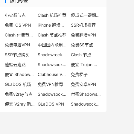
热门标签
小火箭节点
Clash 机场推荐
傻瓜式一键翻墙VPN客户端
免费 iOS VPN
iPhone 翻墙代理软件
SSR机场推荐
Clash 付费节点购买
Clash 节点推荐
免费翻墙VPN
免费电脑VPN
中国国内能用的翻墙VPN推荐
免费SS节点
SSR节点购买
Shadowrocket 地址
Clash 节点
速蛙云跑路
Shadowsocks 付费节点
便宜 Trojan 购买
便宜 Shadowsocks 购买
Clubhouse VPN
免费梯子
GLaDOS 机场
免费VPN推荐
免费安卓VPN
免费v2ray节点
Shadowsocks 服务器
付费Shadowsocks推荐
便宜 V2ray 购买
GLaDOS VPN
Shadowsocks 节点哪里买