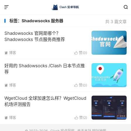


标签：Shadowsocks 服务器
共 3 篇文章
Shadowsocks 官网是哪个？
Shadowsocks 节点服务商推荐
博客
赞(
0
)


好用的 Shadowsocks /Clash 日本节点推
荐
博客
赞(
0
)


WgetCloud 全球加速怎么样？WgetCloud
机场评测报告
博客
赞(
2
)


© 2022-2026
Clash 安卓导航
关于本站
网站地图