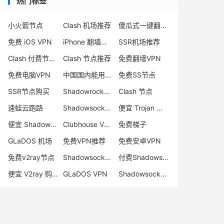
热门标签
小火箭节点
Clash 机场推荐
傻瓜式一键翻墙VPN客户端
免费 iOS VPN
iPhone 翻墙代理软件
SSR机场推荐
Clash 付费节点购买
Clash 节点推荐
免费翻墙VPN
免费电脑VPN
中国国内能用的翻墙VPN推荐
免费SS节点
SSR节点购买
Shadowrocket 地址
Clash 节点
速蛙云跑路
Shadowsocks 付费节点
便宜 Trojan 购买
便宜 Shadowsocks 购买
Clubhouse VPN
免费梯子
GLaDOS 机场
免费VPN推荐
免费安卓VPN
免费v2ray节点
Shadowsocks 服务器
付费Shadowsocks推荐
便宜 V2ray 购买
GLaDOS VPN
Shadowsocks 节点哪里买