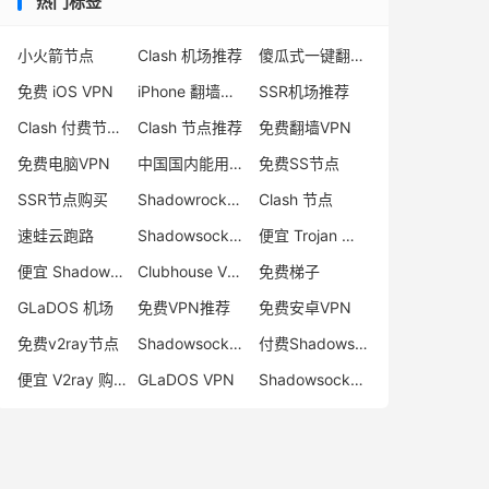
热门标签
小火箭节点
Clash 机场推荐
傻瓜式一键翻墙VPN客户端
免费 iOS VPN
iPhone 翻墙代理软件
SSR机场推荐
Clash 付费节点购买
Clash 节点推荐
免费翻墙VPN
免费电脑VPN
中国国内能用的翻墙VPN推荐
免费SS节点
SSR节点购买
Shadowrocket 地址
Clash 节点
速蛙云跑路
Shadowsocks 付费节点
便宜 Trojan 购买
便宜 Shadowsocks 购买
Clubhouse VPN
免费梯子
GLaDOS 机场
免费VPN推荐
免费安卓VPN
免费v2ray节点
Shadowsocks 服务器
付费Shadowsocks推荐
便宜 V2ray 购买
GLaDOS VPN
Shadowsocks 节点哪里买