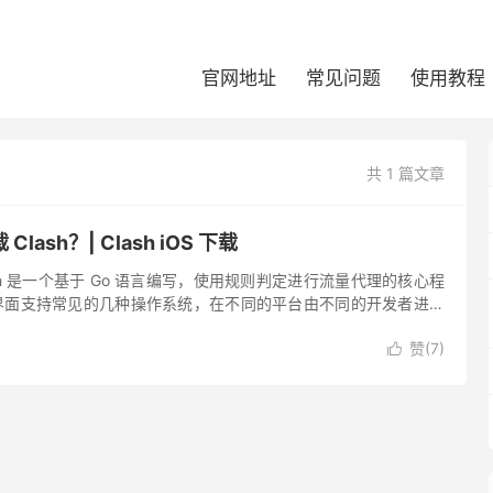
官网地址
常见问题
使用教程
共 1 篇文章
ash？| Clash iOS 下载
Clash 是一个基于 Go 语言编写，使用规则判定进行流量代理的核心程
形化界面支持常见的几种操作系统，在不同的平台由不同的开发者进行
lash 各平台官网汇总： Clash...
赞(
7
)
