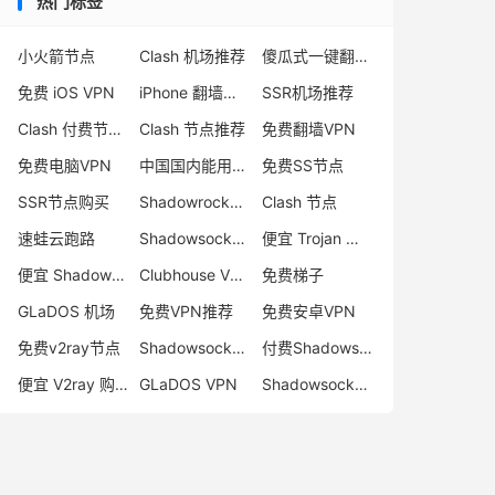
热门标签
小火箭节点
Clash 机场推荐
傻瓜式一键翻墙VPN客户端
免费 iOS VPN
iPhone 翻墙代理软件
SSR机场推荐
Clash 付费节点购买
Clash 节点推荐
免费翻墙VPN
免费电脑VPN
中国国内能用的翻墙VPN推荐
免费SS节点
SSR节点购买
Shadowrocket 地址
Clash 节点
速蛙云跑路
Shadowsocks 付费节点
便宜 Trojan 购买
便宜 Shadowsocks 购买
Clubhouse VPN
免费梯子
GLaDOS 机场
免费VPN推荐
免费安卓VPN
免费v2ray节点
Shadowsocks 服务器
付费Shadowsocks推荐
便宜 V2ray 购买
GLaDOS VPN
Shadowsocks 节点哪里买