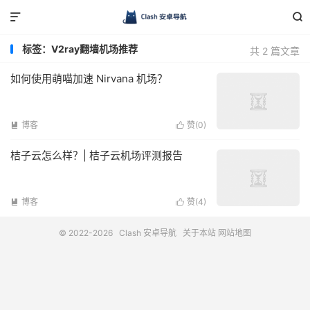


标签：V2ray翻墙机场推荐
共 2 篇文章
如何使用萌喵加速 Nirvana 机场？
博客
赞(
0
)


桔子云怎么样？| 桔子云机场评测报告
博客
赞(
4
)


© 2022-2026
Clash 安卓导航
关于本站
网站地图