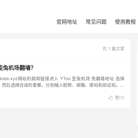
官网地址
常见问题
使用教程
共 1 篇文章
 歪兔机场翻墙？
Node.xyz网站的跳转链接进入 YToo 歪兔机场 免翻墙地址 选择
，然后选择合适的套餐，分别输入昵称、邮箱、密码和验证码，购
好之后选进行登录。登录网站后台，此时进行下一步操...
赞(
1
)
