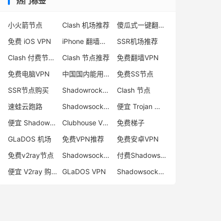
热门标签
小火箭节点
Clash 机场推荐
傻瓜式一键翻墙VPN客户端
免费 iOS VPN
iPhone 翻墙代理软件
SSR机场推荐
Clash 付费节点购买
Clash 节点推荐
免费翻墙VPN
免费电脑VPN
中国国内能用的翻墙VPN推荐
免费SS节点
SSR节点购买
Shadowrocket 地址
Clash 节点
速蛙云跑路
Shadowsocks 付费节点
便宜 Trojan 购买
便宜 Shadowsocks 购买
Clubhouse VPN
免费梯子
GLaDOS 机场
免费VPN推荐
免费安卓VPN
免费v2ray节点
Shadowsocks 服务器
付费Shadowsocks推荐
便宜 V2ray 购买
GLaDOS VPN
Shadowsocks 节点哪里买