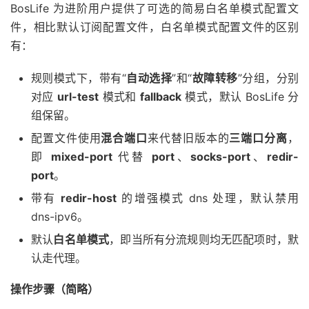
BosLife 为进阶用户提供了可选的简易白名单模式配置文
件，相比默认订阅配置文件，白名单模式配置文件的区别
有：
规则模式下，带有“
自动选择
”和“
故障转移
”分组，分别
对应
url-test
模式和
fallback
模式，默认 BosLife 分
组保留。
配置文件使用
混合端口
来代替旧版本的
三端口分离
，
即
mixed-port
代替
port
、
socks-port
、
redir-
port
。
带有
redir-host
的增强模式 dns 处理，默认禁用
dns-ipv6。
默认
白名单模式
，即当所有分流规则均无匹配项时，默
认走代理。
操作步骤（简略）