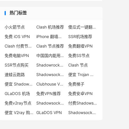
热门标签
小火箭节点
Clash 机场推荐
傻瓜式一键翻墙VPN客户端
免费 iOS VPN
iPhone 翻墙代理软件
SSR机场推荐
Clash 付费节点购买
Clash 节点推荐
免费翻墙VPN
免费电脑VPN
中国国内能用的翻墙VPN推荐
免费SS节点
SSR节点购买
Shadowrocket 地址
Clash 节点
速蛙云跑路
Shadowsocks 付费节点
便宜 Trojan 购买
便宜 Shadowsocks 购买
Clubhouse VPN
免费梯子
GLaDOS 机场
免费VPN推荐
免费安卓VPN
免费v2ray节点
Shadowsocks 服务器
付费Shadowsocks推荐
便宜 V2ray 购买
GLaDOS VPN
Shadowsocks 节点哪里买