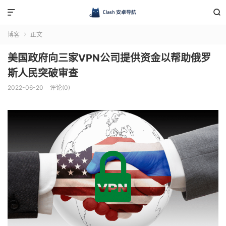


博客
正文

美国政府向三家VPN公司提供资金以帮助俄罗
斯人民突破审查
2022-06-20
评论(0)