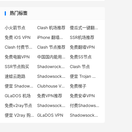
热门标签
小火箭节点
Clash 机场推荐
傻瓜式一键翻墙VPN客户端
免费 iOS VPN
iPhone 翻墙代理软件
SSR机场推荐
Clash 付费节点购买
Clash 节点推荐
免费翻墙VPN
免费电脑VPN
中国国内能用的翻墙VPN推荐
免费SS节点
SSR节点购买
Shadowrocket 地址
Clash 节点
速蛙云跑路
Shadowsocks 付费节点
便宜 Trojan 购买
便宜 Shadowsocks 购买
Clubhouse VPN
免费梯子
GLaDOS 机场
免费VPN推荐
免费安卓VPN
免费v2ray节点
Shadowsocks 服务器
付费Shadowsocks推荐
便宜 V2ray 购买
GLaDOS VPN
Shadowsocks 节点哪里买