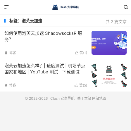


标签：泡芙云加速
共 2 篇文章
如何使用泡芙云加速 ShadowsocksR 服
务？
博客
赞(
1
)


泡芙云加速怎么样？| 速度测试 | 机场节点
国家和地区 | YouTube 测试 | 下载测试
博客
赞(
5
)


© 2022-2026
Clash 安卓导航
关于本站
网站地图