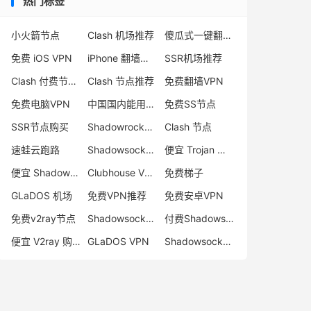
热门标签
小火箭节点
Clash 机场推荐
傻瓜式一键翻墙VPN客户端
免费 iOS VPN
iPhone 翻墙代理软件
SSR机场推荐
Clash 付费节点购买
Clash 节点推荐
免费翻墙VPN
免费电脑VPN
中国国内能用的翻墙VPN推荐
免费SS节点
SSR节点购买
Shadowrocket 地址
Clash 节点
速蛙云跑路
Shadowsocks 付费节点
便宜 Trojan 购买
便宜 Shadowsocks 购买
Clubhouse VPN
免费梯子
GLaDOS 机场
免费VPN推荐
免费安卓VPN
免费v2ray节点
Shadowsocks 服务器
付费Shadowsocks推荐
便宜 V2ray 购买
GLaDOS VPN
Shadowsocks 节点哪里买