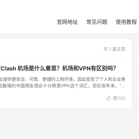
官网地址
常见问题
使用教程
共 1 篇文章
et /Clash 机场是什么意思？机场和VPN有区别吗？
企业提供更安全、可靠、便捷的上网环境，因此受到了个人和企业用
会翻墙的中国网友想必十分熟悉VPN这个词汇，但近些年来，“机
流行。 你知道机场的具体意思是什么吗？机场是指VPN服务吗？
赞(
15
)
