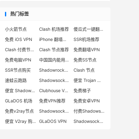
热门标签
小火箭节点
Clash 机场推荐
傻瓜式一键翻墙VPN客户端
免费 iOS VPN
iPhone 翻墙代理软件
SSR机场推荐
Clash 付费节点购买
Clash 节点推荐
免费翻墙VPN
免费电脑VPN
中国国内能用的翻墙VPN推荐
免费SS节点
SSR节点购买
Shadowrocket 地址
Clash 节点
速蛙云跑路
Shadowsocks 付费节点
便宜 Trojan 购买
便宜 Shadowsocks 购买
Clubhouse VPN
免费梯子
GLaDOS 机场
免费VPN推荐
免费安卓VPN
免费v2ray节点
Shadowsocks 服务器
付费Shadowsocks推荐
便宜 V2ray 购买
GLaDOS VPN
Shadowsocks 节点哪里买