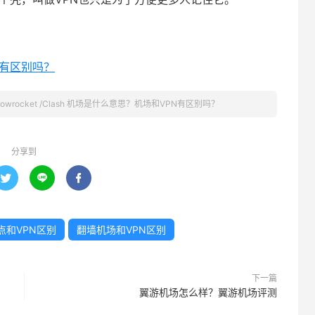
N有区别吗？
dowrocket /Clash 机场是什么意思？机场和VPN有区别吗？
分享到



点和VPN区别
翻墙机场和VPN区别
下一篇
翼游机场怎么样？翼游机场评测