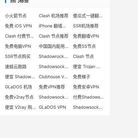
热门标签
小火箭节点
Clash 机场推荐
傻瓜式一键翻墙VPN客户端
免费 iOS VPN
iPhone 翻墙代理软件
SSR机场推荐
Clash 付费节点购买
Clash 节点推荐
免费翻墙VPN
免费电脑VPN
中国国内能用的翻墙VPN推荐
免费SS节点
SSR节点购买
Shadowrocket 地址
Clash 节点
速蛙云跑路
Shadowsocks 付费节点
便宜 Trojan 购买
便宜 Shadowsocks 购买
Clubhouse VPN
免费梯子
GLaDOS 机场
免费VPN推荐
免费安卓VPN
免费v2ray节点
Shadowsocks 服务器
付费Shadowsocks推荐
便宜 V2ray 购买
GLaDOS VPN
Shadowsocks 节点哪里买