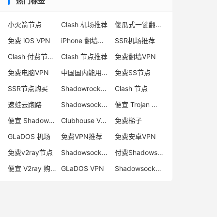
热门标签
小火箭节点
Clash 机场推荐
傻瓜式一键翻墙VPN客户端
免费 iOS VPN
iPhone 翻墙代理软件
SSR机场推荐
Clash 付费节点购买
Clash 节点推荐
免费翻墙VPN
免费电脑VPN
中国国内能用的翻墙VPN推荐
免费SS节点
SSR节点购买
Shadowrocket 地址
Clash 节点
速蛙云跑路
Shadowsocks 付费节点
便宜 Trojan 购买
便宜 Shadowsocks 购买
Clubhouse VPN
免费梯子
GLaDOS 机场
免费VPN推荐
免费安卓VPN
免费v2ray节点
Shadowsocks 服务器
付费Shadowsocks推荐
便宜 V2ray 购买
GLaDOS VPN
Shadowsocks 节点哪里买