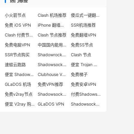
热门标签
小火箭节点
Clash 机场推荐
傻瓜式一键翻墙VPN客户端
免费 iOS VPN
iPhone 翻墙代理软件
SSR机场推荐
Clash 付费节点购买
Clash 节点推荐
免费翻墙VPN
免费电脑VPN
中国国内能用的翻墙VPN推荐
免费SS节点
SSR节点购买
Shadowrocket 地址
Clash 节点
速蛙云跑路
Shadowsocks 付费节点
便宜 Trojan 购买
便宜 Shadowsocks 购买
Clubhouse VPN
免费梯子
GLaDOS 机场
免费VPN推荐
免费安卓VPN
免费v2ray节点
Shadowsocks 服务器
付费Shadowsocks推荐
便宜 V2ray 购买
GLaDOS VPN
Shadowsocks 节点哪里买