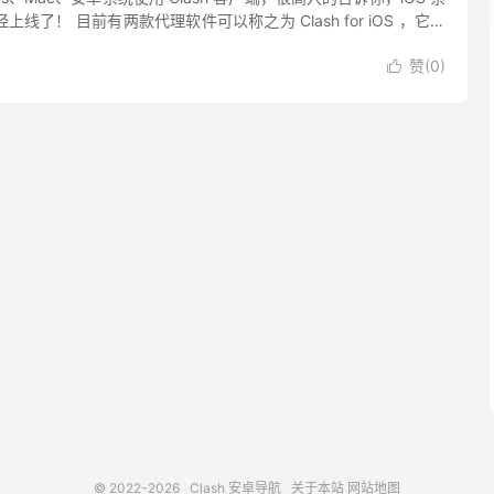
已经上线了！ 目前有两款代理软件可以称之为 Clash for iOS ，它们
c。由于 C...
赞(
0
)

© 2022-2026
Clash 安卓导航
关于本站
网站地图