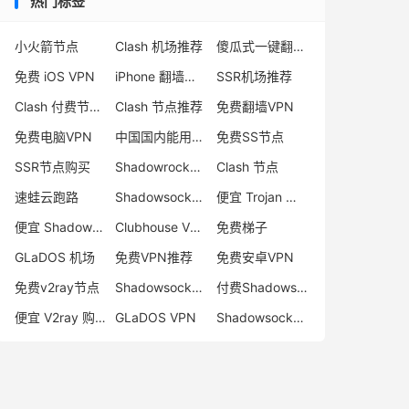
热门标签
小火箭节点
Clash 机场推荐
傻瓜式一键翻墙VPN客户端
免费 iOS VPN
iPhone 翻墙代理软件
SSR机场推荐
Clash 付费节点购买
Clash 节点推荐
免费翻墙VPN
免费电脑VPN
中国国内能用的翻墙VPN推荐
免费SS节点
SSR节点购买
Shadowrocket 地址
Clash 节点
速蛙云跑路
Shadowsocks 付费节点
便宜 Trojan 购买
便宜 Shadowsocks 购买
Clubhouse VPN
免费梯子
GLaDOS 机场
免费VPN推荐
免费安卓VPN
免费v2ray节点
Shadowsocks 服务器
付费Shadowsocks推荐
便宜 V2ray 购买
GLaDOS VPN
Shadowsocks 节点哪里买