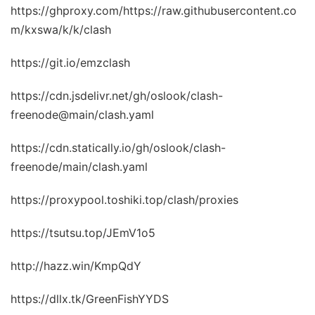
https://ghproxy.com/https://raw.githubusercontent.co
m/kxswa/k/k/clash
https://git.io/emzclash
https://cdn.jsdelivr.net/gh/oslook/clash-
freenode@main/clash.yaml
https://cdn.statically.io/gh/oslook/clash-
freenode/main/clash.yaml
https://proxypool.toshiki.top/clash/proxies
https://tsutsu.top/JEmV1o5
http://hazz.win/KmpQdY
https://dllx.tk/GreenFishYYDS