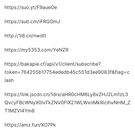
https://suo.yt/F9aueOe
https://sub.cm/iFRGOmJ
http://1i8.cn/nwdtl
https://my5353.com/YeNZR
https://bakapie.cf/api/v1/client/subscribe?
token=764255b17754ededb45c551d3ee9083f&flag=c
lash
https://link.jscdn.cn/1drv/aHR0cHM6Ly8xZHJ2Lm1zL3
QvcyFBcWNyX0lvTkZNV0FlX21WLWxnMkRiclhvNHM_Z
T1MZVI4Ym8
https://amz.fun/XO7Pk