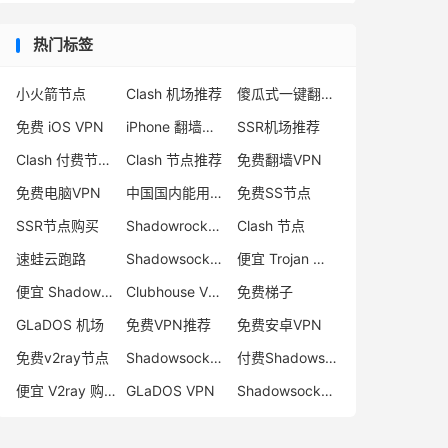
热门标签
小火箭节点
Clash 机场推荐
傻瓜式一键翻墙VPN客户端
免费 iOS VPN
iPhone 翻墙代理软件
SSR机场推荐
Clash 付费节点购买
Clash 节点推荐
免费翻墙VPN
免费电脑VPN
中国国内能用的翻墙VPN推荐
免费SS节点
SSR节点购买
Shadowrocket 地址
Clash 节点
速蛙云跑路
Shadowsocks 付费节点
便宜 Trojan 购买
便宜 Shadowsocks 购买
Clubhouse VPN
免费梯子
GLaDOS 机场
免费VPN推荐
免费安卓VPN
免费v2ray节点
Shadowsocks 服务器
付费Shadowsocks推荐
便宜 V2ray 购买
GLaDOS VPN
Shadowsocks 节点哪里买